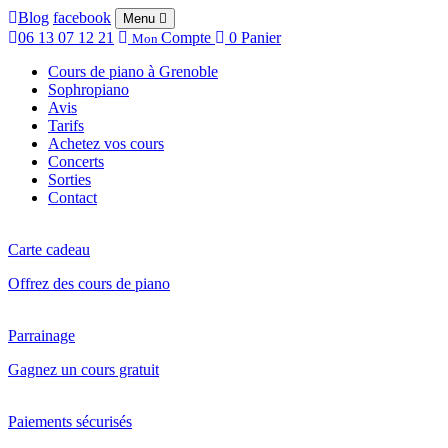
Blog
facebook
Menu
06 13 07 12 21
Compte
0
Panier
Mon
Cours de piano à Grenoble
Sophropiano
Avis
Tarifs
Achetez vos cours
Concerts
Sorties
Contact
Carte cadeau
Offrez des cours de piano
Parrainage
Gagnez un cours gratuit
Paiements sécurisés