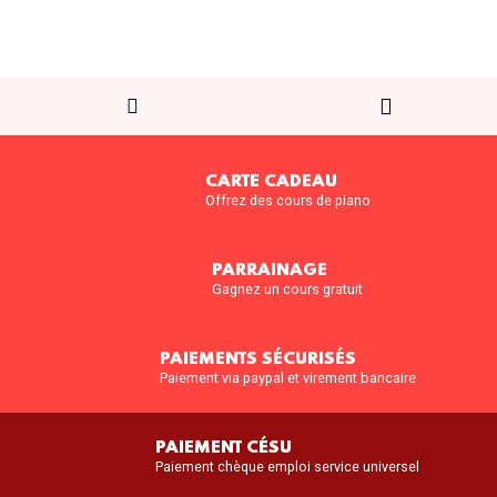
CARTE CADEAU
Offrez des cours de piano
PARRAINAGE
Gagnez un cours gratuit
PAIEMENTS SÉCURISÉS
Paiement via paypal et virement bancaire
PAIEMENT CÉSU
Paiement chèque emploi service universel