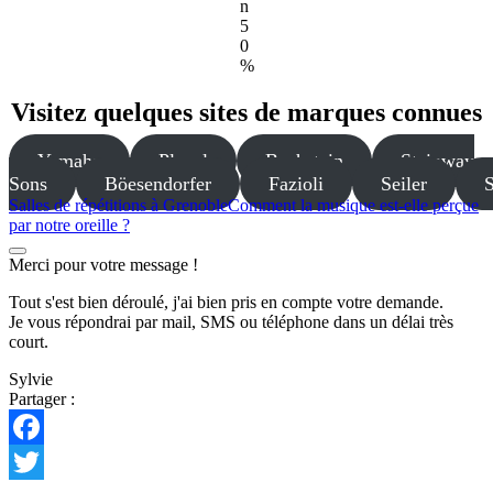
n
5
0
%
Visitez quelques sites de marques connues
Yamaha
Pleyel
Bechstein
Steinway
Sons
Böesendorfer
Fazioli
Seiler
Salles de répétitions à Grenoble
Comment la musique est-elle perçue
par notre oreille ?
Merci pour votre message !
Tout s'est bien déroulé, j'ai bien pris en compte votre demande.
Je vous répondrai par mail, SMS ou téléphone dans un délai très
court.
Sylvie
Partager :
Facebook