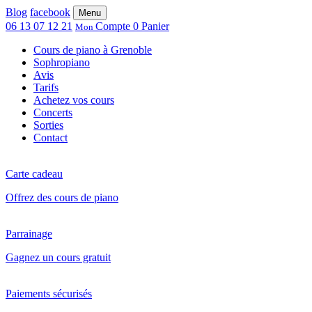
Blog
facebook
Menu
06 13 07 12 21
Compte
0
Panier
Mon
Cours de piano à Grenoble
Sophropiano
Avis
Tarifs
Achetez vos cours
Concerts
Sorties
Contact
Carte cadeau
Offrez des cours de piano
Parrainage
Gagnez un cours gratuit
Paiements sécurisés