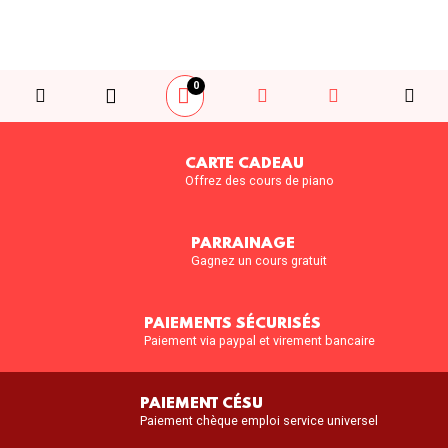
0
CARTE CADEAU
Offrez des cours de piano
PARRAINAGE
Gagnez un cours gratuit
PAIEMENTS SÉCURISÉS
Paiement via paypal et virement bancaire
PAIEMENT CÉSU
Paiement chèque emploi service universel