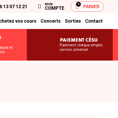
MON
0
6 13 07 12 21
PANIER
COMPTE
chetez vos cours
Concerts
Sorties
Contact
S
PAIEMENT CÉSU
S
Paiement chèque emploi
aypal et
service universel
ire