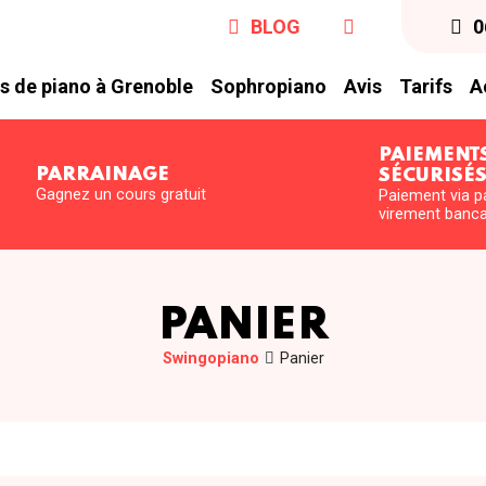
BLOG
0
s de piano à Grenoble
Sophropiano
Avis
Tarifs
A
PAIEMENT
PARRAINAGE
SÉCURISÉ
Gagnez un cours gratuit
Paiement via p
virement banca
PANIER
Swingopiano
Panier