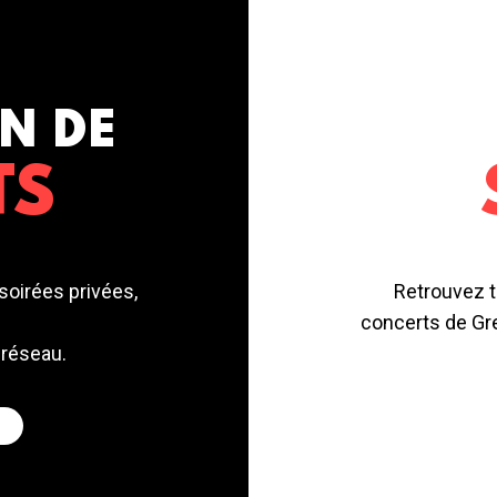
N DE
TS
soirées privées,
Retrouvez t
concerts de Gre
 réseau.