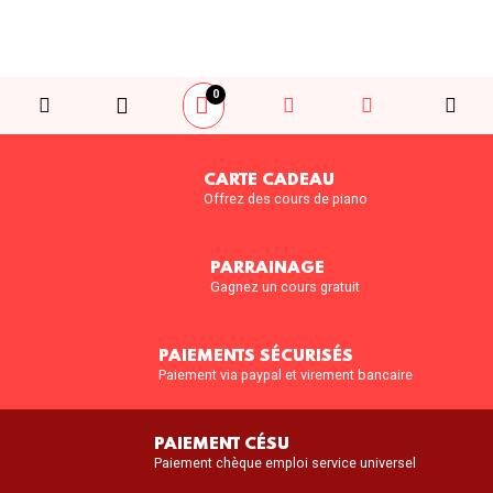
0
CARTE CADEAU
Offrez des cours de piano
PARRAINAGE
Gagnez un cours gratuit
PAIEMENTS SÉCURISÉS
Paiement via paypal et virement bancaire
PAIEMENT CÉSU
Paiement chèque emploi service universel