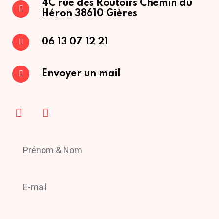
4C rue des Routoirs
Chemin du
Héron
38610 Gières
06 13 07 12 21
Envoyer un mail