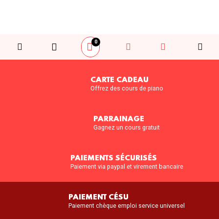
0
CARTE CADEAU
Offrez des cours de piano
PARRAINAGE
Gagnez un cours gratuit
PAIEMENTS SÉCURISÉS
Paiement via paypal et virement bancaire
PAIEMENT CÉSU
Paiement chèque emploi service universel