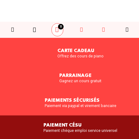
0
CARTE CADEAU
Offrez des cours de piano
PARRAINAGE
Gagnez un cours gratuit
PAIEMENTS SÉCURISÉS
Paiement via paypal et virement bancaire
PAIEMENT CÉSU
Paiement chèque emploi service universel