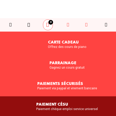
0
CARTE CADEAU
Offrez des cours de piano
PARRAINAGE
Gagnez un cours gratuit
PAIEMENTS SÉCURISÉS
Paiement via paypal et virement bancaire
PAIEMENT CÉSU
Paiement chèque emploi service universel