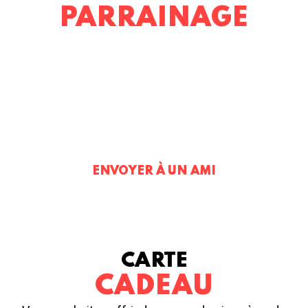
PARRAINAGE
Vous souhaitez un cours gratuit ? Rien de plus
simple !
Parlez de moi à votre entourage et gagnez un
cours de piano.
* Sous réserve d’une inscription annuelle à un de mes cours
ENVOYER À UN AMI
CARTE
CADEAU