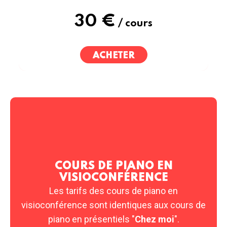
30 €
/ cours
ACHETER
COURS DE PIANO EN
VISIOCONFÉRENCE
Les tarifs des cours de piano en
visioconférence sont identiques aux cours de
piano en présentiels "
Chez moi
".