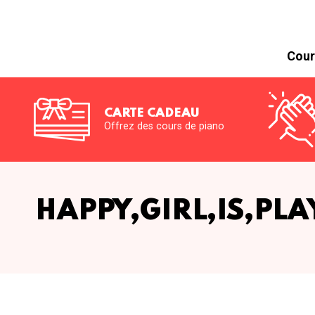
Cour
CARTE CADEAU
Offrez des cours de piano
HAPPY,GIRL,IS,PL