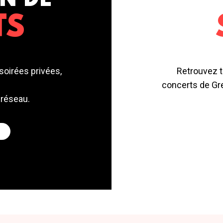
N DE
TS
soirées privées,
Retrouvez t
concerts de Gre
 réseau.