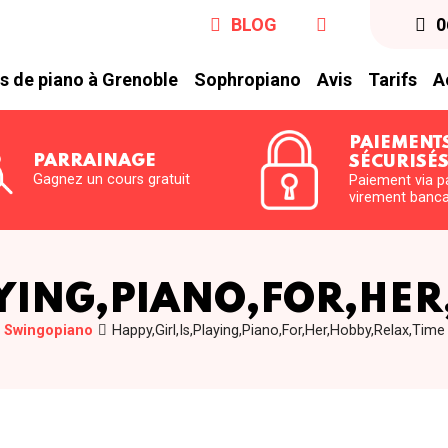
BLOG
0
s de piano à Grenoble
Sophropiano
Avis
Tarifs
A
PAIEMENT
PARRAINAGE
SÉCURISÉ
Gagnez un cours gratuit
Paiement via p
virement banca
AYING,PIANO,FOR,HER
Swingopiano
Happy,Girl,Is,Playing,Piano,For,Her,Hobby,Relax,Time