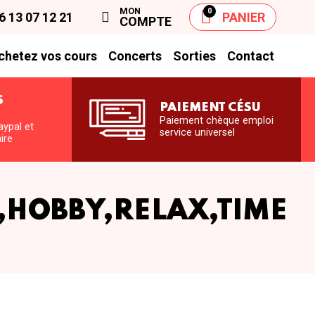
MON
0
6 13 07 12 21
PANIER
COMPTE
chetez vos cours
Concerts
Sorties
Contact
S
PAIEMENT CÉSU
S
Paiement chèque emploi
aypal et
service universel
ire
,HOBBY,RELAX,TIME