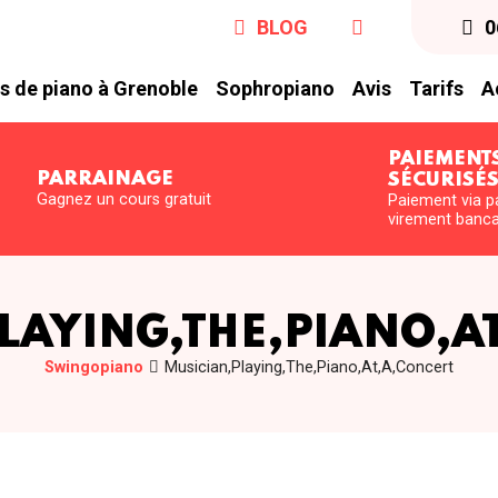
BLOG
0
s de piano à Grenoble
Sophropiano
Avis
Tarifs
A
PAIEMENT
PARRAINAGE
SÉCURISÉ
Gagnez un cours gratuit
Paiement via p
virement banca
LAYING,THE,PIANO,A
Swingopiano
Musician,Playing,The,Piano,At,A,Concert