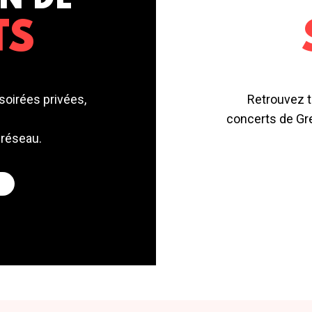
N DE
TS
soirées privées,
Retrouvez t
concerts de Gre
 réseau.