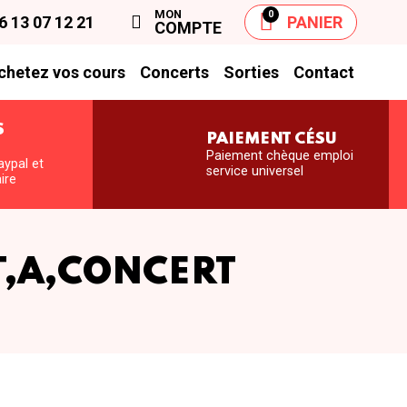
MON
0
6 13 07 12 21
PANIER
COMPTE
chetez vos cours
Concerts
Sorties
Contact
S
PAIEMENT CÉSU
S
Paiement chèque emploi
aypal et
service universel
ire
T,A,CONCERT