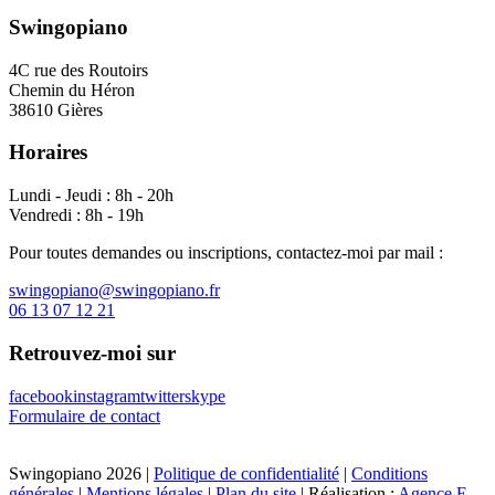
Swingopiano
4C rue des Routoirs
Chemin du Héron
38610 Gières
Horaires
Lundi - Jeudi : 8h - 20h
Vendredi : 8h - 19h
Pour toutes demandes ou inscriptions, contactez-moi par mail :
swingopiano@swingopiano.fr
06 13 07 12 21
Retrouvez-moi sur
facebook
instagram
twitter
skype
Formulaire de contact
Swingopiano 2026 |
Politique de confidentialité
|
Conditions
générales
|
Mentions légales
|
Plan du site
| Réalisation :
Agence E-