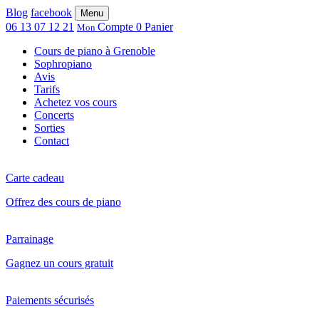
Blog
facebook
Menu
06 13 07 12 21
Compte
0
Panier
Mon
Cours de piano à Grenoble
Sophropiano
Avis
Tarifs
Achetez vos cours
Concerts
Sorties
Contact
Carte cadeau
Offrez des cours de piano
Parrainage
Gagnez un cours gratuit
Paiements sécurisés