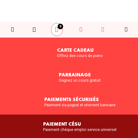
0
CARTE CADEAU
Offrez des cours de piano
PARRAINAGE
Gagnez un cours gratuit
PAIEMENTS SÉCURISÉS
Paiement via paypal et virement bancaire
PAIEMENT CÉSU
Paiement chèque emploi service universel