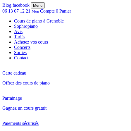
Blog
facebook
Menu
06 13 07 12 21
Compte
0
Panier
Mon
Cours de piano à Grenoble
Sophropiano
Avis
Tarifs
Achetez vos cours
Concerts
Sorties
Contact
Carte cadeau
Offrez des cours de piano
Parrainage
Gagnez un cours gratuit
Paiements sécurisés