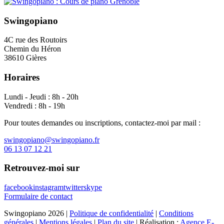
Swingopiano
4C rue des Routoirs
Chemin du Héron
38610 Gières
Horaires
Lundi - Jeudi : 8h - 20h
Vendredi : 8h - 19h
Pour toutes demandes ou inscriptions, contactez-moi par mail :
swingopiano@swingopiano.fr
06 13 07 12 21
Retrouvez-moi sur
facebook
instagram
twitter
skype
Formulaire de contact
Swingopiano 2026 |
Politique de confidentialité
|
Conditions
générales
|
Mentions légales
|
Plan du site
| Réalisation :
Agence E-