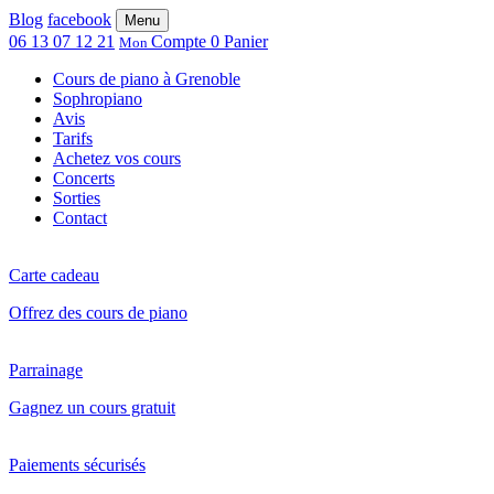
Blog
facebook
Menu
06 13 07 12 21
Compte
0
Panier
Mon
Cours de piano à Grenoble
Sophropiano
Avis
Tarifs
Achetez vos cours
Concerts
Sorties
Contact
Carte cadeau
Offrez des cours de piano
Parrainage
Gagnez un cours gratuit
Paiements sécurisés