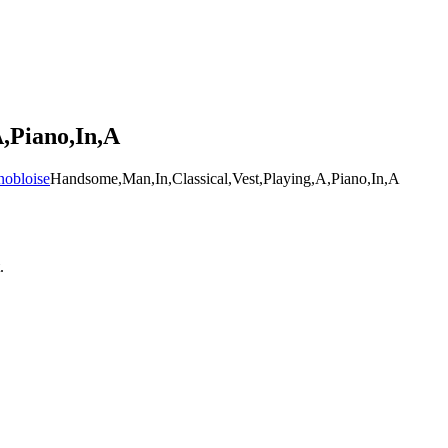
,Piano,In,A
nobloise
Handsome,Man,In,Classical,Vest,Playing,A,Piano,In,A
.