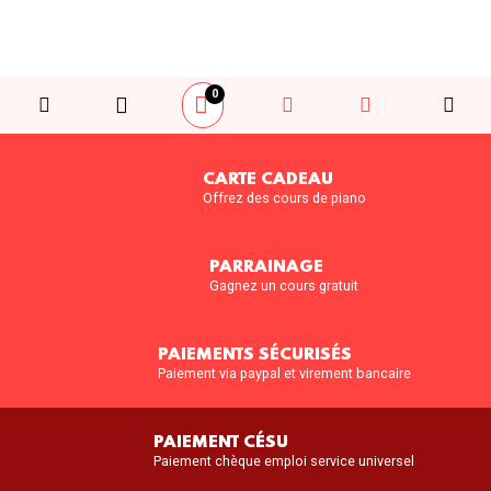
0
CARTE CADEAU
Offrez des cours de piano
PARRAINAGE
Gagnez un cours gratuit
PAIEMENTS SÉCURISÉS
Paiement via paypal et virement bancaire
PAIEMENT CÉSU
Paiement chèque emploi service universel