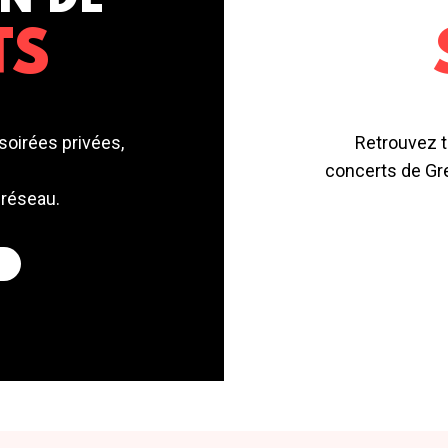
N DE
TS
soirées privées,
Retrouvez t
concerts de Gre
 réseau.