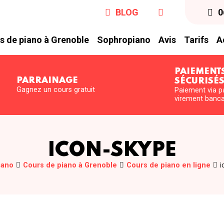
BLOG
0
s de piano à Grenoble
Sophropiano
Avis
Tarifs
A
PAIEMENT
PARRAINAGE
SÉCURISÉ
Gagnez un cours gratuit
Paiement via p
virement banca
ICON-SKYPE
iano
Cours de piano à Grenoble
Cours de piano en ligne
i