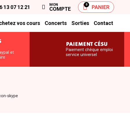
MON
0
6 13 07 12 21
PANIER
COMPTE
chetez vos cours
Concerts
Sorties
Contact
S
PAIEMENT CÉSU
S
Paiement chèque emploi
aypal et
service universel
ire
con-skype