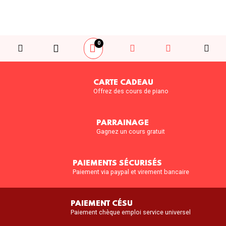
0
CARTE CADEAU
Offrez des cours de piano
PARRAINAGE
Gagnez un cours gratuit
PAIEMENTS SÉCURISÉS
Paiement via paypal et virement bancaire
PAIEMENT CÉSU
Paiement chèque emploi service universel