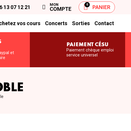
MON
0
6 13 07 12 21
PANIER
COMPTE
chetez vos cours
Concerts
Sorties
Contact
S
PAIEMENT CÉSU
S
Paiement chèque emploi
aypal et
service universel
ire
OBLE
le