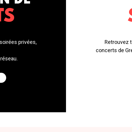
N DE
TS
soirées privées,
Retrouvez t
concerts de Gre
 réseau.