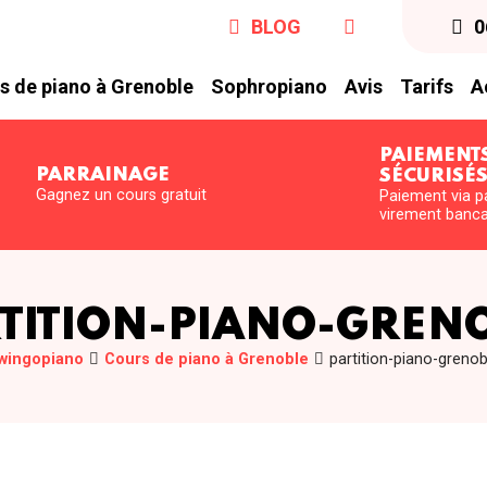
BLOG
0
s de piano à Grenoble
Sophropiano
Avis
Tarifs
A
PAIEMENT
PARRAINAGE
SÉCURISÉ
Gagnez un cours gratuit
Paiement via p
virement banca
TITION-PIANO-GREN
wingopiano
Cours de piano à Grenoble
partition-piano-grenob