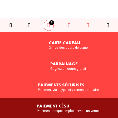
0
CARTE CADEAU
Offrez des cours de piano
PARRAINAGE
Gagnez un cours gratuit
PAIEMENTS SÉCURISÉS
Paiement via paypal et virement bancaire
PAIEMENT CÉSU
Paiement chèque emploi service universel