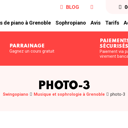
BLOG
0
s de piano à Grenoble
Sophropiano
Avis
Tarifs
A
PAIEMENT
PARRAINAGE
SÉCURISÉ
Gagnez un cours gratuit
Paiement via p
virement banca
PHOTO-3
Swingopiano
Musique et sophrologie à Grenoble
photo-3