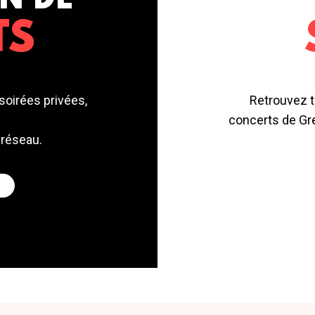
N DE
TS
soirées privées,
Retrouvez t
concerts de Gre
 réseau.