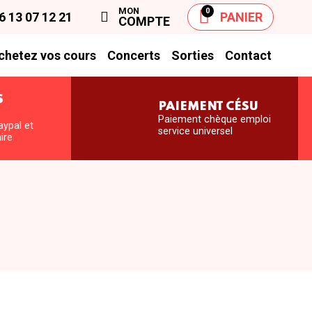
MON
0
6 13 07 12 21
PANIER
COMPTE
chetez vos cours
Concerts
Sorties
Contact
S
PAIEMENT CÉSU
S
Paiement chèque emploi
aypal et
service universel
ire