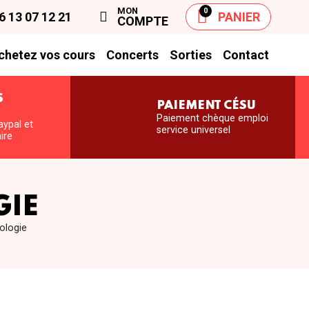
MON
0
6 13 07 12 21
PANIER
COMPTE
chetez vos cours
Concerts
Sorties
Contact
S
PAIEMENT CÉSU
S
Paiement chèque emploi
aypal et
service universel
ire
GIE
ologie