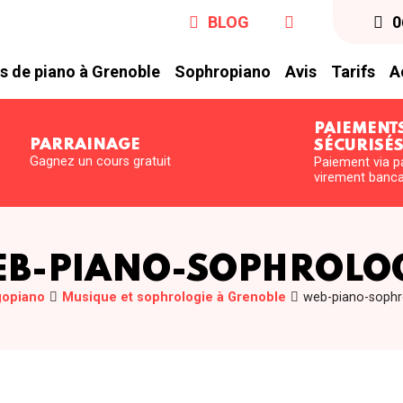
BLOG
0
s de piano à Grenoble
Sophropiano
Avis
Tarifs
A
PAIEMENT
PARRAINAGE
SÉCURISÉ
Gagnez un cours gratuit
Paiement via p
virement banca
B-PIANO-SOPHROLO
gopiano
Musique et sophrologie à Grenoble
web-piano-sophr