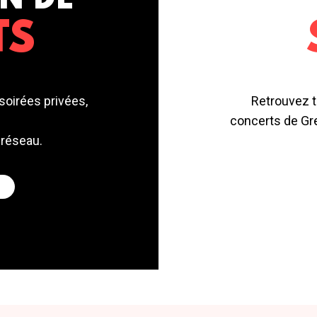
N DE
TS
soirées privées,
Retrouvez t
concerts de Gre
 réseau.