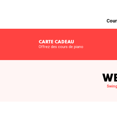
Cour
CARTE CADEAU
Offrez des cours de piano
WE
Swin