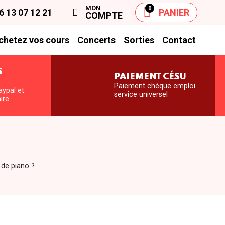
MON
0
6 13 07 12 21
PANIER
COMPTE
chetez vos cours
Concerts
Sorties
Contact
S
PAIEMENT CÉSU
S
Paiement chèque emploi
aypal et
service universel
ire
 de piano ?