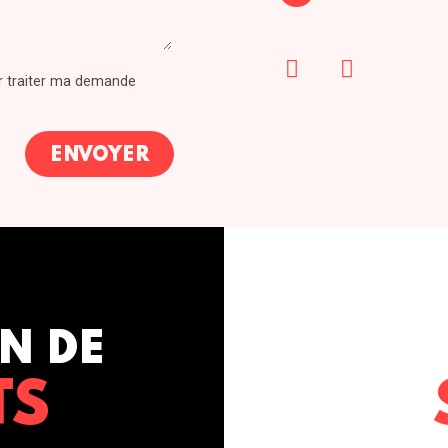
ur traiter ma demande
N DE
TS