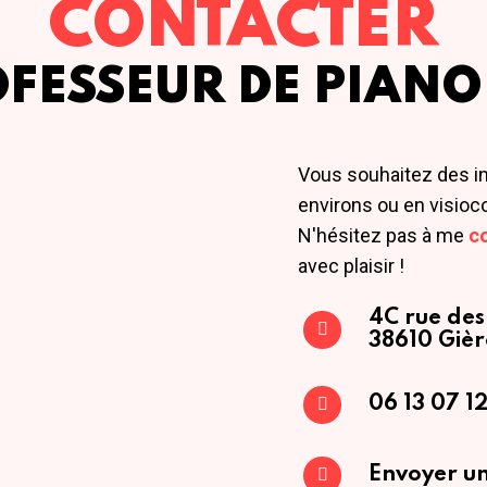
CONTACTER
OFESSEUR DE PIANO
Vous souhaitez des i
environs ou en visioc
N'hésitez pas à me
c
avec plaisir !
4C rue des
38610 Gièr
06 13 07 12
Envoyer un