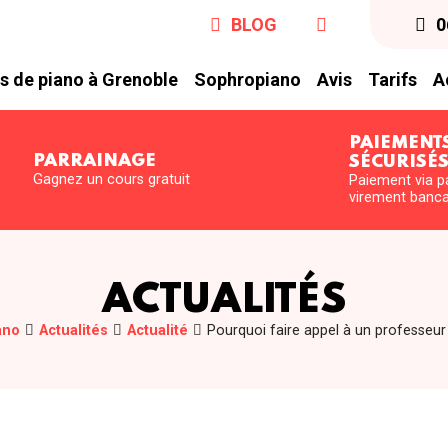
BLOG
0
s de piano à Grenoble
Sophropiano
Avis
Tarifs
A
PAIEMENT
PARRAINAGE
SÉCURISÉ
Gagnez un cours gratuit
Paiement via p
virement banca
ACTUALITÉS
ano
Actualités
Actualité
Pourquoi faire appel à un professeur