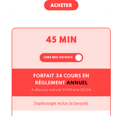
ACHETER
45 MIN
CHEZ MOI OU VISIO
FORFAIT 34 COURS EN
RÈGLEMENT
ANNUEL
À effectuer entre le 01/09 et le 30/06
Sophrologie inclus (si besoin)