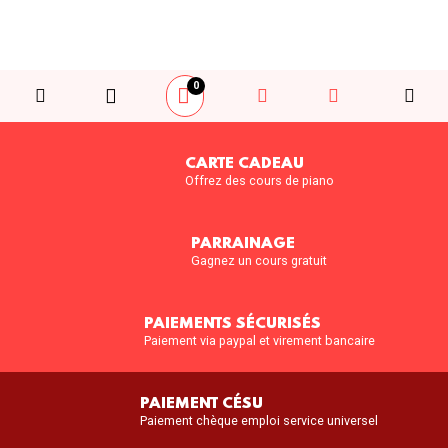
0
CARTE CADEAU
Offrez des cours de piano
PARRAINAGE
Gagnez un cours gratuit
PAIEMENTS SÉCURISÉS
Paiement via paypal et virement bancaire
PAIEMENT CÉSU
Paiement chèque emploi service universel