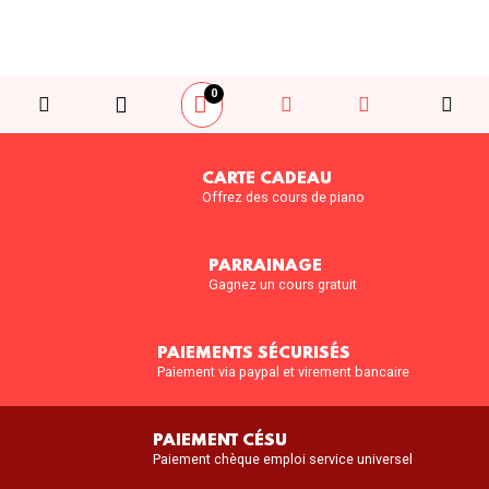
0
CARTE CADEAU
Offrez des cours de piano
PARRAINAGE
Gagnez un cours gratuit
PAIEMENTS SÉCURISÉS
Paiement via paypal et virement bancaire
PAIEMENT CÉSU
Paiement chèque emploi service universel