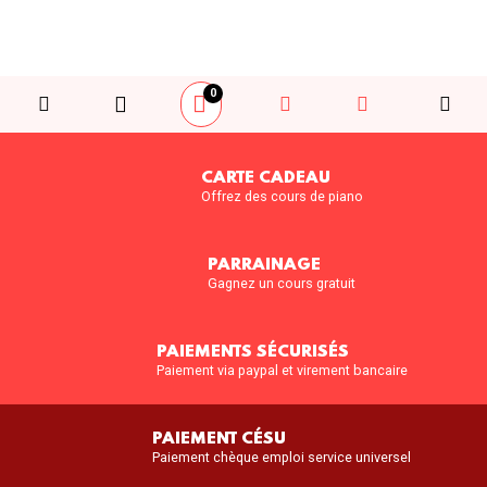
0
CARTE CADEAU
Offrez des cours de piano
PARRAINAGE
Gagnez un cours gratuit
PAIEMENTS SÉCURISÉS
Paiement via paypal et virement bancaire
PAIEMENT CÉSU
Paiement chèque emploi service universel