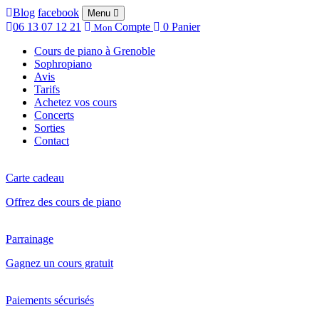
Blog
facebook
Menu
06 13 07 12 21
Compte
0
Panier
Mon
Cours de piano à Grenoble
Sophropiano
Avis
Tarifs
Achetez vos cours
Concerts
Sorties
Contact
Carte cadeau
Offrez des cours de piano
Parrainage
Gagnez un cours gratuit
Paiements sécurisés