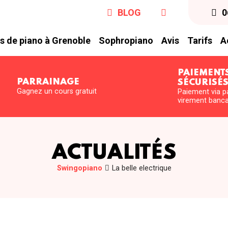
BLOG
0
s de piano à Grenoble
Sophropiano
Avis
Tarifs
A
PAIEMENT
PARRAINAGE
SÉCURISÉ
Gagnez un cours gratuit
Paiement via p
virement banca
ACTUALITÉS
Swingopiano
La belle electrique