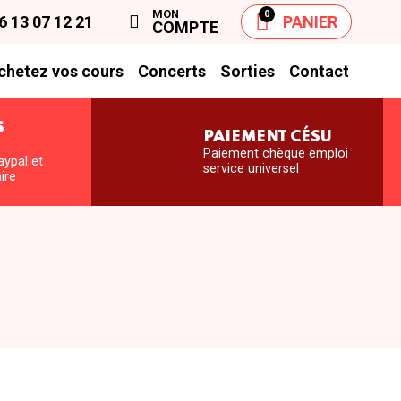
MON
0
6 13 07 12 21
PANIER
COMPTE
chetez vos cours
Concerts
Sorties
Contact
S
PAIEMENT CÉSU
S
Paiement chèque emploi
aypal et
service universel
ire