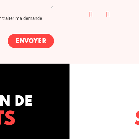
ur traiter ma demande
N DE
TS