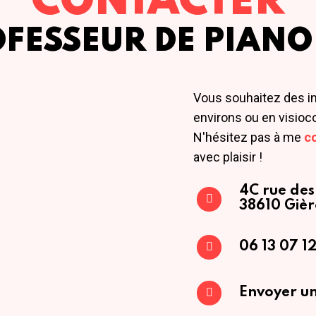
CONTACTER
OFESSEUR DE PIANO
Vous souhaitez des i
environs ou en visioc
N'hésitez pas à me
c
avec plaisir !
4C rue des
38610 Gièr
06 13 07 12
Envoyer un