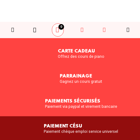
0
CARTE CADEAU
Offrez des cours de piano
PARRAINAGE
Gagnez un cours gratuit
PAIEMENTS SÉCURISÉS
Paiement via paypal et virement bancaire
PAIEMENT CÉSU
Paiement chèque emploi service universel