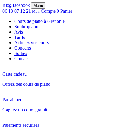
Blog
facebook
Menu
06 13 07 12 21
Compte
0
Panier
Mon
Cours de piano à Grenoble
Sophropiano
Avis
Tarifs
Achetez vos cours
Concerts
Sorties
Contact
Carte cadeau
Offrez des cours de piano
Parrainage
Gagnez un cours gratuit
Paiements sécurisés