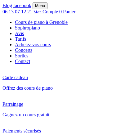
Blog
facebook
Menu
06 13 07 12 21
Compte
0
Panier
Mon
Cours de piano à Grenoble
Sophropiano
Avis
Tarifs
Achetez vos cours
Concerts
Sorties
Contact
Carte cadeau
Offrez des cours de piano
Parrainage
Gagnez un cours gratuit
Paiements sécurisés