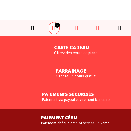
0
CARTE CADEAU
Offrez des cours de piano
PARRAINAGE
Gagnez un cours gratuit
PAIEMENTS SÉCURISÉS
Paiement via paypal et virement bancaire
PAIEMENT CÉSU
Paiement chèque emploi service universel