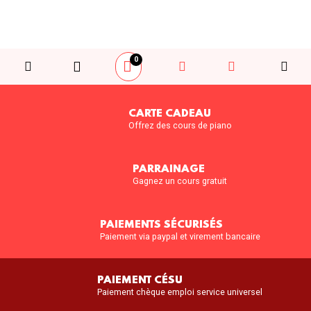
0
CARTE CADEAU
Offrez des cours de piano
PARRAINAGE
Gagnez un cours gratuit
PAIEMENTS SÉCURISÉS
Paiement via paypal et virement bancaire
PAIEMENT CÉSU
Paiement chèque emploi service universel