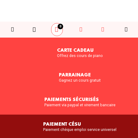
0
CARTE CADEAU
Offrez des cours de piano
PARRAINAGE
Gagnez un cours gratuit
PAIEMENTS SÉCURISÉS
Paiement via paypal et virement bancaire
PAIEMENT CÉSU
Paiement chèque emploi service universel