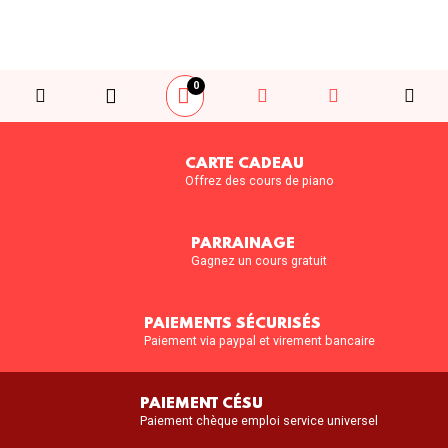
0
CARTE CADEAU
Offrez des cours de piano
PARRAINAGE
Gagnez un cours gratuit
PAIEMENTS SÉCURISÉS
Paiement via paypal et virement bancaire
PAIEMENT CÉSU
Paiement chèque emploi service universel