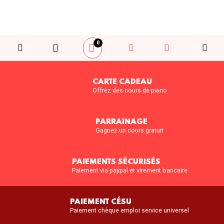
0
CARTE CADEAU
Offrez des cours de piano
PARRAINAGE
Gagnez un cours gratuit
PAIEMENTS SÉCURISÉS
Paiement via paypal et virement bancaire
PAIEMENT CÉSU
Paiement chèque emploi service universel