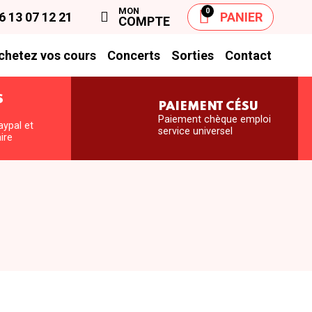
MON
0
6 13 07 12 21
PANIER
COMPTE
chetez vos cours
Concerts
Sorties
Contact
S
PAIEMENT CÉSU
S
Paiement chèque emploi
aypal et
service universel
ire