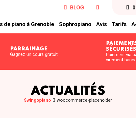
BLOG
0
s de piano à Grenoble
Sophropiano
Avis
Tarifs
A
PAIEMENT
PARRAINAGE
SÉCURISÉ
Gagnez un cours gratuit
Paiement via p
virement banca
ACTUALITÉS
Swingopiano
woocommerce-placeholder