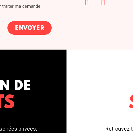
ur traiter ma demande
N DE
TS
soirées privées,
Retrouvez t