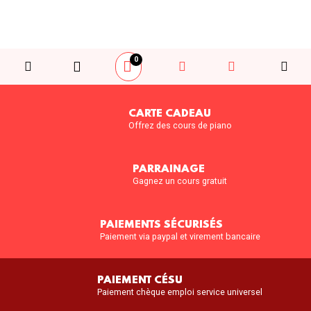
0
CARTE CADEAU
Offrez des cours de piano
PARRAINAGE
Gagnez un cours gratuit
PAIEMENTS SÉCURISÉS
Paiement via paypal et virement bancaire
PAIEMENT CÉSU
Paiement chèque emploi service universel